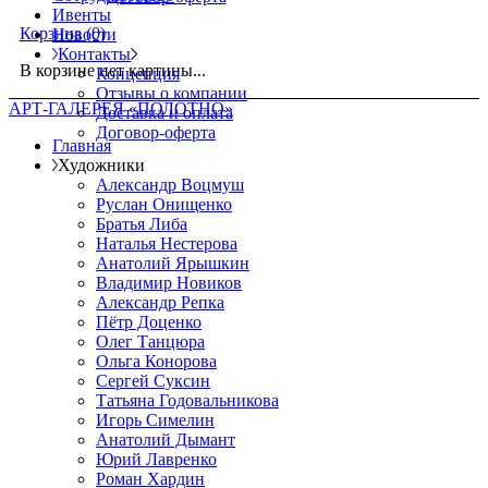
Ивенты
Корзина
(0)
Новости
Контакты
В корзине нет картины...
Концепция
Отзывы о компании
АРТ-ГАЛЕРЕЯ «ПОЛОТНО»
Доставка и оплата
Договор-оферта
Главная
Художники
Александр Воцмуш
Руслан Онищенко
Братья Либа
Наталья Нестерова
Анатолий Ярышкин
Владимир Новиков
Александр Репка
Пётр Доценко
Олег Танцюра
Ольга Конорова
Сергей Суксин
Татьяна Годовальникова
Игорь Симелин
Анатолий Дымант
Юрий Лавренко
Роман Хардин