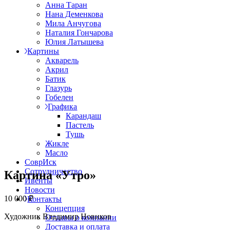
Анна Таран
Нана Деменкова
Мила Анчугова
Наталия Гончарова
Юлия Латышева
Картины
Акварель
Акрил
Батик
Глазурь
Гобелен
Графика
Карандаш
Пастель
Тушь
Жикле
Масло
СоврИск
Сотрудничество
Картина «Утро»
Ивенты
Новости
10 000
₽
Контакты
Концепция
Художник Владимир Новиков
Отзывы о компании
Доставка и оплата