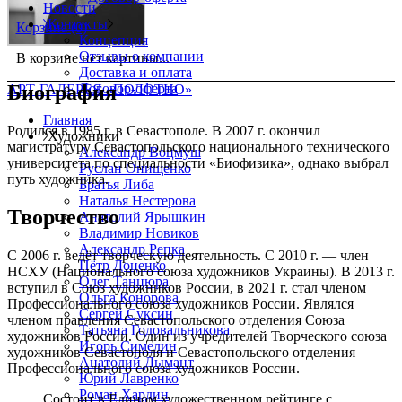
Новости
Контакты
Корзина
(0)
Концепция
Отзывы о компании
В корзине нет картины...
Доставка и оплата
Договор-оферта
Биография
АРТ-ГАЛЕРЕЯ «ПОЛОТНО»
Главная
Родился в 1985 г. в Севастополе. В 2007 г. окончил
Художники
магистратуру Севастопольского национального технического
Александр Воцмуш
университета по специальности «Биофизика», однако выбрал
Руслан Онищенко
путь художника.
Братья Либа
Наталья Нестерова
Творчество
Анатолий Ярышкин
Владимир Новиков
Александр Репка
С 2006 г. ведёт творческую деятельность. С 2010 г. — член
Пётр Доценко
НСХУ (Национального союза художников Украины). В 2013 г.
Олег Танцюра
вступил в Союз художников России, в 2021 г. стал членом
Ольга Конорова
Профессионального союза художников России. Являлся
Сергей Суксин
членом правления Севастопольского отделения Союза
Татьяна Годовальникова
художников России. Один из учредителей Творческого союза
Игорь Симелин
художников Севастополя и Севастопольского отделения
Анатолий Дымант
Профессионального союза художников России.
Юрий Лавренко
Роман Хардин
Состоит в Едином художественном рейтинге с