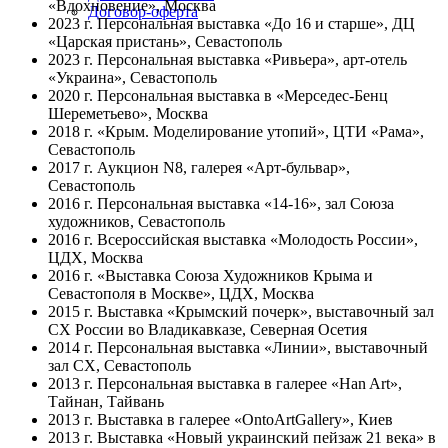
«Вдохновение», Москва
Договор-оферта
2023 г. Персональная выставка «До 16 и старше», ДЦ
«Царская пристань», Севастополь
2023 г. Персональная выставка «Ривьера», арт-отель
«Украина», Севастополь
2020 г. Персональная выставка в «Мерседес-Бенц
Шереметьево», Москва
2018 г. «Крым. Моделирование утопий», ЦТИ «Рама»,
Севастополь
2017 г. Аукцион N8, галерея «Арт-бульвар»,
Севастополь
2016 г. Персональная выставка «14-16», зал Союза
художников, Севастополь
2016 г. Всероссийская выставка «Молодость России»,
ЦДХ, Москва
2016 г. «Выставка Союза Художников Крыма и
Севастополя в Москве», ЦДХ, Москва
2015 г. Выставка «Крымский почерк», выставочный зал
СХ России во Владикавказе, Северная Осетия
2014 г. Персональная выставка «Линии», выставочный
зал СХ, Севастополь
2013 г. Персональная выставка в галерее «Han Art»,
Тайнан, Тайвань
2013 г. Выставка в галерее «OntoArtGallery», Киев
2013 г. Выставка «Новый украинский пейзаж 21 века» в