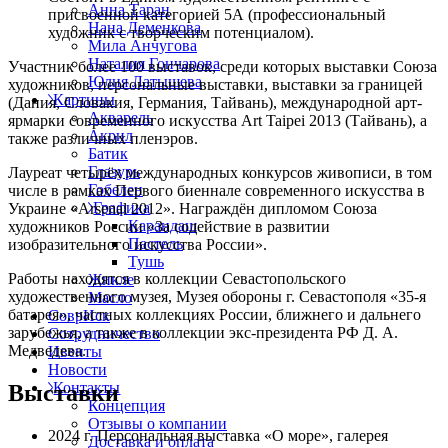
Анна Таран
присвоенной категорией 5А (профессиональный
Нана Деменкова
художник с творческим потенциалом).
Мила Анчугова
Наталия Гончарова
Участник более 100 выставок, среди которых выставки Союза
Юлия Латышева
художников, персональные выставки, выставки за границей
Картины
(Дания, Словакия, Германия, Тайвань), международной арт-
Акварель
ярмарки современного искусства Art Taipei 2013 (Тайвань), а
Акрил
также различных пленэров.
Батик
Глазурь
Лауреат четырёх международных конкурсов живописи, в том
Гобелен
числе в рамках Первого биеннале современного искусства в
Графика
Украине «Arsenal 2012». Награждён дипломом Союза
Карандаш
художников России «За содействие в развитии
Пастель
изобразительного искусства России».
Тушь
Работы находятся в коллекции Севастопольского
Жикле
художественного музея, Музея обороны г. Севастополя «35-я
Масло
батарея», частных коллекциях России, ближнего и дальнего
СоврИск
зарубежья, а также в коллекции экс-президента РФ Д. А.
Сотрудничество
Медведева.
Ивенты
Новости
Контакты
Выставки
Концепция
Отзывы о компании
2024 г. Персональная выставка «О море», галерея
Доставка и оплата