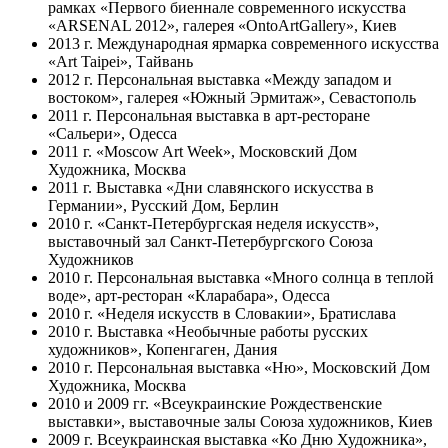
рамках «Первого биеннале современного искусства
«ARSENAL 2012», галерея «OntoArtGallery», Киев
2013 г. Международная ярмарка современного искусства
«Art Taipei», Тайвань
2012 г. Персональная выставка «Между западом и
востоком», галерея «Южный Эрмитаж», Севастополь
2011 г. Персональная выставка в арт-ресторане
«Сальери», Одесса
2011 г. «Moscow Art Week», Московский Дом
Художника, Москва
2011 г. Выставка «Дни славянского искусства в
Германии», Русский Дом, Берлин
2010 г. «Санкт-Петербургская неделя искусств»,
выставочный зал Санкт-Петербургского Союза
Художников
2010 г. Персональная выставка «Много солнца в теплой
воде», арт-ресторан «Кларабара», Одесса
2010 г. «Неделя искусств в Словакии», Братислава
2010 г. Выставка «Необычные работы русских
художников», Копенгаген, Дания
2010 г. Персональная выставка «Ню», Московский Дом
Художника, Москва
2010 и 2009 гг. «Всеукраинские Рождественские
выставки», выставочные залы Союза художников, Киев
2009 г. Всеукраинская выставка «Ко Дню Художника»,