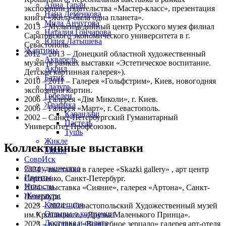
Анна Таран
экспозиции издательства «Мастер-класс», презентация
Нана Деменкова
книги «Жила-была одна планета».
Мила Анчугова
2013 – Мультимедийный центр Русского музея филиал
Наталия Гончарова
Саратовского экономического университета в г.
Юлия Латышева
Севастополь.
Картины
2012 – 2013 – Донецкий областной художественный
Акварель
музей (в рамках выставки «Эстетическое воспитание.
Акрил
Детская картинная галерея»).
Батик
2010 – 2011 – Галерея «Гольфстрим», Киев, новогодняя
Глазурь
экспозиция картин.
Гобелен
2006 – Галерея «Дім Миколи», г. Киев.
Графика
2006 – Галерея «Март», г. Севастополь.
Карандаш
2002 – Санкт-Петербургский Гуманитарный
Пастель
Университет Профсоюзов.
Тушь
Жикле
Коллективные выставки
Масло
СоврИск
Сотрудничество
2024 – выставка в галерее «Skazki gallery» , арт центр
Ивенты
Сергиенко, Санкт-Петербург.
Новости
2024 – выставка «Сияние», галерея «Артона», Санкт-
Контакты
Петербург.
Концепция
2023 – 2024 – Севастопольский Художественный музей
Отзывы о компании
им.Крошицкого, «Друзья Маленького Принца».
Доставка и оплата
2023 – выставка «Волшебное зерцало» галерея арт-отеля