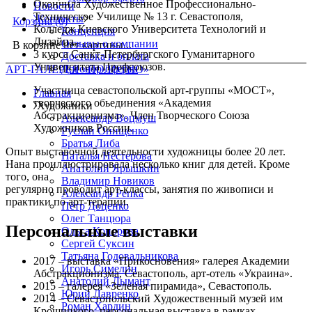
Окончила Художественное Профессионально-
Новости
Техническое Училище № 13 г. Севастополя,
Контакты
Корзина
(0)
Колледж Киевского Университета Технологий и
Концепция
Дизайна,
Отзывы о компании
В корзине нет картины...
3 курса Санкт-Петербургского Гуманитарного
Доставка и оплата
Университета Профсоюзов.
Договор-оферта
АРТ-ГАЛЕРЕЯ «ПОЛОТНО»
Участница севастопольской арт-группы «МОСТ»,
Главная
творческого обьединения «Академия
Художники
Абстракционизма». Член Творческого Союза
Александр Воцмуш
Художников России.
Руслан Онищенко
Братья Либа
Опыт выставочной деятельности художницы более 20 лет.
Наталья Нестерова
Нана проиллюстрировала несколько книг для детей. Кроме
Анатолий Ярышкин
того, она
Владимир Новиков
регулярно проводит арт-классы, занятия по живописи и
Александр Репка
практики по арт-терапии.
Пётр Доценко
Олег Танцюра
Персональные выставки
Ольга Конорова
Сергей Суксин
Татьяна Годовальникова
2017 – выставка «Прикосновения» галерея Академии
Игорь Симелин
Абстракционизма, Севастополь, арт-отель «Украина».
Анатолий Дымант
2015 – галерея «Зеленая пирамида», Севастополь.
Юрий Лавренко
2014 – Севастопольский Художественный музей им
Роман Хардин
Крошицкого, персональная выставка в рамках