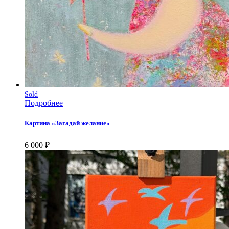
Sold
Подробнее
Картина «Загадай желание»
6 000
₽