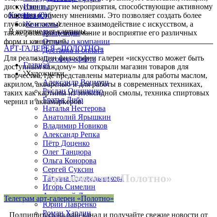
дискуссии и другие мероприятия, способствующие активному
Ивенты
Корзина
(0)
общению и обмену мнениями. Это позволяет создать более
Новости
глубокое и осмысленное взаимодействие с искусством, а
Контакты
В корзине нет картины...
также расширить понимание и восприятие его различных
Концепция
форм и концепций.
Отзывы о компании
АРТ-ГАЛЕРЕЯ «ПОЛОТНО»
Доставка и оплата
Для реализации философии галереи «искусство может быть
Договор-оферта
Главная
доступным каждому» мы открыли магазин товаров для
Художники
творчества, где представлены материалы для работы маслом,
Александр Воцмуш
акрилом, акварелью и для работы в современных техниках,
Руслан Онищенко
таких как картины из эпоксидной смолы, техника спиртовых
Братья Либа
чернил и аквамаркеров.
Наталья Нестерова
Анатолий Ярышкин
Владимир Новиков
Александр Репка
Пётр Доценко
Олег Танцюра
Ольга Конорова
Сергей Суксин
Арт-новости «Полотно»
Татьяна Годовальникова
Игорь Симелин
Анатолий Дымант
Телеграм арт-галереи «Полотно»
Юрий Лавренко
Роман Хардин
Подпишитесь на наш канал и получайте свежие новости от