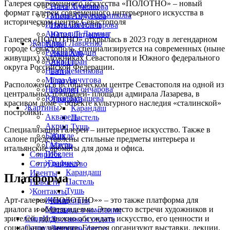
Галерея современного искусства «ПОЛОТНО» – новый
Сергей Суксин
Нана Деменкова
формат галереи современного интерьерного искусства в
Татьяна Годовальникова
Мила Анчугова
историческом центре Севастополя
Игорь Симелин
Наталия Гончарова
Анатолий Дымант
Юлия Латышева
Галерея «ПОЛОТНО» открылась в 2023 году в легендарном
Юрий Лавренко
Картины
городе Севастополь, специализируется на современных (ныне
Роман Хардин
Акварель
живущих) художниках Севастополя и Южного федерального
Анна Таран
Акрил
округа Российской Федерации.
Нана Деменкова
Батик
Мила Анчугова
Глазурь
Расположена в историческом центре Севастополя на одной из
Наталия Гончарова
Гобелен
центральных площадей- площади адмирала Лазарева, в
Юлия Латышева
Графика
красивом доме – объекте культурного наследия «сталинской»
Картины
Карандаш
постройки.
Акварель
Пастель
Акрил
Тушь
Специализация галереи – интерьерное искусство. Также в
Батик
Жикле
салоне представлены стильные предметы интерьера и
Глазурь
Масло
итальянские ароматы для дома и офиса.
Гобелен
СоврИск
Графика
Сотрудничество
Карандаш
Ивенты
Платформа
Пастель
Новости
Тушь
Контакты
Арт-галерея «ПОЛОТНО»» – это также платформа для
Жикле
Концепция
диалога и обмена идеями. Это место встречи художников и
Масло
Отзывы о компании
зрителей, где можно обсуждать искусство, его ценности и
СоврИск
Доставка и оплата
социальное значение. Галерея организуют выставки, лекции,
Сотрудничество
Договор-оферта