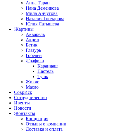
Анна Таран
Нана Деменкова
Мила Анчугова
Наталия Гончарова
Юлия Латышева
Картины
Акварель
Акрил
Батик
Глазурь
Гобелен
Графика
Карандаш
Пастель
Тушь
Жикле
Масло
СоврИск
Сотрудничество
Ивенты
Новости
Контакты
Концепция
Отзывы о компании
Доставка и оплата