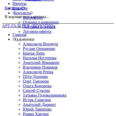
Ивенты
Корзина
(0)
Новости
Контакты
В корзине нет картины...
Концепция
Отзывы о компании
АРТ-ГАЛЕРЕЯ «ПОЛОТНО»
Доставка и оплата
Договор-оферта
Главная
Художники
Александр Воцмуш
Руслан Онищенко
Братья Либа
Наталья Нестерова
Анатолий Ярышкин
Владимир Новиков
Александр Репка
Пётр Доценко
Олег Танцюра
Ольга Конорова
Сергей Суксин
Татьяна Годовальникова
Игорь Симелин
Анатолий Дымант
Юрий Лавренко
Роман Хардин