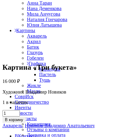
Анна Таран
Нана Деменкова
Мила Анчугова
Наталия Гончарова
Юлия Латышева
Картины
Акварель
Акрил
Батик
Глазурь
Гобелен
Графика
Картина «Три букета»
Карандаш
Пастель
Тушь
16 000
₽
Жикле
Масло
Художник Владимир Новиков
СоврИск
Сотрудничество
1 в наличии
Ивенты
Картина
Новости
«Три
Контакты
В корзину
букета»
Концепция
Акварель
,
Новиков Владимир Анатольевич
quantity
Отзывы о компании
Доставка и оплата
ВКонтакте