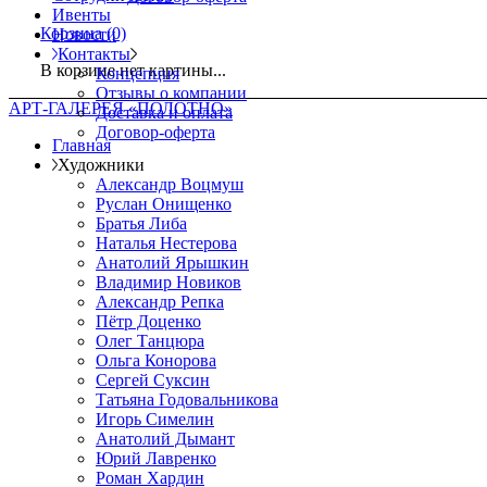
Ивенты
Корзина
(0)
Новости
Контакты
В корзине нет картины...
Концепция
Отзывы о компании
АРТ-ГАЛЕРЕЯ «ПОЛОТНО»
Доставка и оплата
Договор-оферта
Главная
Художники
Александр Воцмуш
Руслан Онищенко
Братья Либа
Наталья Нестерова
Анатолий Ярышкин
Владимир Новиков
Александр Репка
Пётр Доценко
Олег Танцюра
Ольга Конорова
Сергей Суксин
Татьяна Годовальникова
Игорь Симелин
Анатолий Дымант
Юрий Лавренко
Роман Хардин