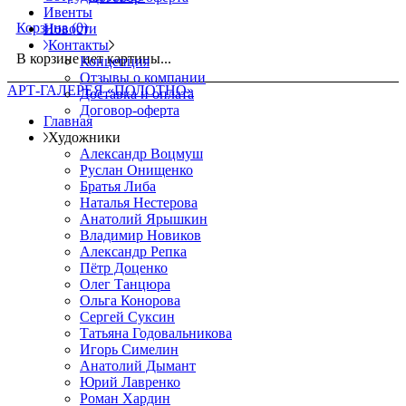
Ивенты
Корзина
(0)
Новости
Контакты
В корзине нет картины...
Концепция
Отзывы о компании
АРТ-ГАЛЕРЕЯ «ПОЛОТНО»
Доставка и оплата
Договор-оферта
Главная
Художники
Александр Воцмуш
Руслан Онищенко
Братья Либа
Наталья Нестерова
Анатолий Ярышкин
Владимир Новиков
Александр Репка
Пётр Доценко
Олег Танцюра
Ольга Конорова
Сергей Суксин
Татьяна Годовальникова
Игорь Симелин
Анатолий Дымант
Юрий Лавренко
Роман Хардин