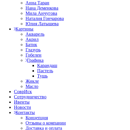
Анна Таран
Нана Деменкова
Мила Анчугова
Наталия Гончарова
Юлия Латышева
Картины
Акварель
Акрил
Батик
Глазурь
Гобелен
Графика
Карандаш
Пастель
Тушь
Жикле
Масло
СоврИск
Сотрудничество
Ивенты
Новости
Контакты
Концепция
Отзывы о компании
Доставка и оплата