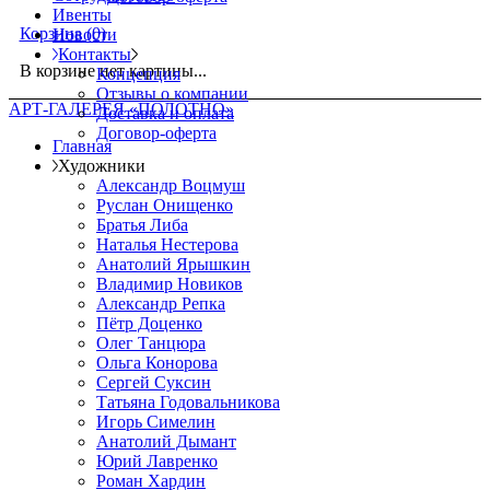
Ивенты
Корзина
(0)
Новости
Контакты
В корзине нет картины...
Концепция
Отзывы о компании
АРТ-ГАЛЕРЕЯ «ПОЛОТНО»
Доставка и оплата
Договор-оферта
Главная
Художники
Александр Воцмуш
Руслан Онищенко
Братья Либа
Наталья Нестерова
Анатолий Ярышкин
Владимир Новиков
Александр Репка
Пётр Доценко
Олег Танцюра
Ольга Конорова
Сергей Суксин
Татьяна Годовальникова
Игорь Симелин
Анатолий Дымант
Юрий Лавренко
Роман Хардин