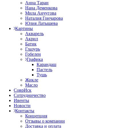
Анна Таран
Нана Деменкова
Мила Анчугова
Наталия Гончарова
Юлия Латышева
Картины
Акварель
Акрил
Батик
Глазурь
Гобелен
Графика
Карандаш
Пастель
Тушь
Жикле
Масло
СоврИск
Сотрудничество
Ивенты
Новости
Контакты
Концепция
Отзывы о компании
Доставка и оплата