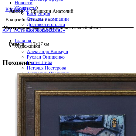
Новости
Контакты
Корзина
(0)
Автор
Ярышкин Анатолий
Концепция
Отзывы о компании
В корзине нет картины...
Доставка и оплата
Материалы
Эмаль, восстановительный обжиг
Договор-оферта
АРТ-ГАЛЕРЕЯ «ПОЛОТНО»
Главная
Размер
17х17 см
Художники
Александр Воцмуш
Руслан Онищенко
Похожие
Братья Либа
Наталья Нестерова
Анатолий Ярышкин
Владимир Новиков
Александр Репка
Пётр Доценко
Олег Танцюра
Ольга Конорова
Сергей Суксин
Татьяна Годовальникова
Игорь Симелин
Анатолий Дымант
Юрий Лавренко
Роман Хардин