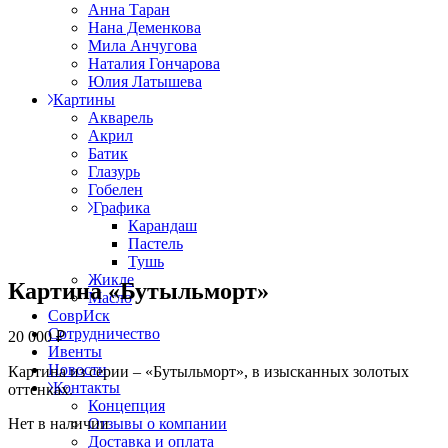
Анна Таран
Нана Деменкова
Мила Анчугова
Наталия Гончарова
Юлия Латышева
Картины
Акварель
Акрил
Батик
Глазурь
Гобелен
Графика
Карандаш
Пастель
Тушь
Жикле
Картина «Бутыльморт»
Масло
СоврИск
Сотрудничество
20 000
₽
Ивенты
Новости
Картина из серии – «Бутыльморт», в изысканных золотых
Контакты
оттенках.
Концепция
Нет в наличии
Отзывы о компании
Доставка и оплата