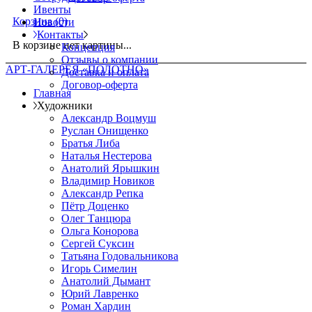
Ивенты
Корзина
(0)
Новости
Контакты
В корзине нет картины...
Концепция
Отзывы о компании
АРТ-ГАЛЕРЕЯ «ПОЛОТНО»
Доставка и оплата
Договор-оферта
Главная
Художники
Александр Воцмуш
Руслан Онищенко
Братья Либа
Наталья Нестерова
Анатолий Ярышкин
Владимир Новиков
Александр Репка
Пётр Доценко
Олег Танцюра
Ольга Конорова
Сергей Суксин
Татьяна Годовальникова
Игорь Симелин
Анатолий Дымант
Юрий Лавренко
Роман Хардин