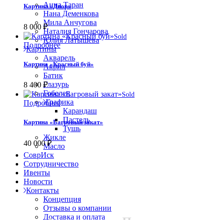
Анна Таран
Картина «Двор»
Нана Деменкова
Мила Анчугова
8 000
₽
Наталия Гончарова
Sold
Юлия Латышева
Подробнее
Картины
Акварель
Картина «Красный буй»
Акрил
Батик
Глазурь
8 400
₽
Гобелен
Sold
Графика
Подробнее
Карандаш
Пастель
Картина «Багровый закат»
Тушь
Жикле
40 000
₽
Масло
СоврИск
Сотрудничество
Ивенты
Новости
Контакты
Концепция
Отзывы о компании
Доставка и оплата