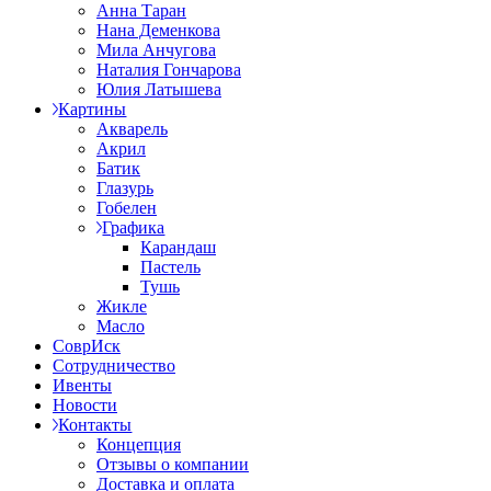
Анна Таран
Нана Деменкова
Мила Анчугова
Наталия Гончарова
Юлия Латышева
Картины
Акварель
Акрил
Батик
Глазурь
Гобелен
Графика
Карандаш
Пастель
Тушь
Жикле
Масло
СоврИск
Сотрудничество
Ивенты
Новости
Контакты
Концепция
Отзывы о компании
Доставка и оплата