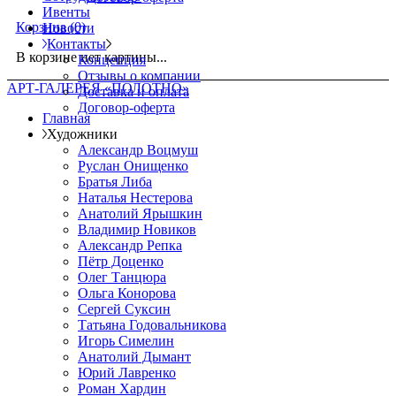
Ивенты
Корзина
(0)
Новости
Контакты
В корзине нет картины...
Концепция
Отзывы о компании
АРТ-ГАЛЕРЕЯ «ПОЛОТНО»
Доставка и оплата
Договор-оферта
Главная
Художники
Александр Воцмуш
Руслан Онищенко
Братья Либа
Наталья Нестерова
Анатолий Ярышкин
Владимир Новиков
Александр Репка
Пётр Доценко
Олег Танцюра
Ольга Конорова
Сергей Суксин
Татьяна Годовальникова
Игорь Симелин
Анатолий Дымант
Юрий Лавренко
Роман Хардин