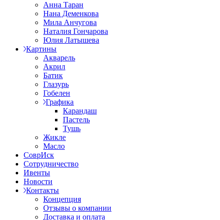
Анна Таран
Нана Деменкова
Мила Анчугова
Наталия Гончарова
Юлия Латышева
Картины
Акварель
Акрил
Батик
Глазурь
Гобелен
Графика
Карандаш
Пастель
Тушь
Жикле
Масло
СоврИск
Сотрудничество
Ивенты
Новости
Контакты
Концепция
Отзывы о компании
Доставка и оплата