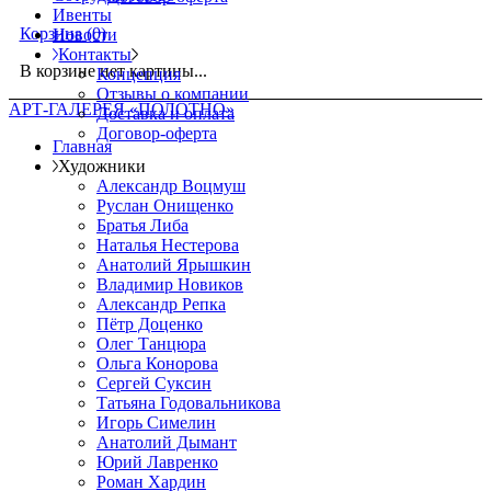
Ивенты
Корзина
(0)
Новости
Контакты
В корзине нет картины...
Концепция
Отзывы о компании
АРТ-ГАЛЕРЕЯ «ПОЛОТНО»
Доставка и оплата
Договор-оферта
Главная
Художники
Александр Воцмуш
Руслан Онищенко
Братья Либа
Наталья Нестерова
Анатолий Ярышкин
Владимир Новиков
Александр Репка
Пётр Доценко
Олег Танцюра
Ольга Конорова
Сергей Суксин
Татьяна Годовальникова
Игорь Симелин
Анатолий Дымант
Юрий Лавренко
Роман Хардин