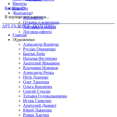
Ивенты
Корзина
(0)
Новости
Контакты
В корзине нет картины...
Концепция
Отзывы о компании
АРТ-ГАЛЕРЕЯ «ПОЛОТНО»
Доставка и оплата
Договор-оферта
Главная
Художники
Александр Воцмуш
Руслан Онищенко
Братья Либа
Наталья Нестерова
Анатолий Ярышкин
Владимир Новиков
Александр Репка
Пётр Доценко
Олег Танцюра
Ольга Конорова
Сергей Суксин
Татьяна Годовальникова
Игорь Симелин
Анатолий Дымант
Юрий Лавренко
Роман Хардин