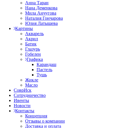
Анна Таран
Нана Деменкова
Мила Анчугова
Наталия Гончарова
Юлия Латышева
Картины
Акварель
Акрил
Батик
Глазурь
Гобелен
Графика
Карандаш
Пастель
Тушь
Жикле
Масло
СоврИск
Сотрудничество
Ивенты
Новости
Контакты
Концепция
Отзывы о компании
Доставка и оплата