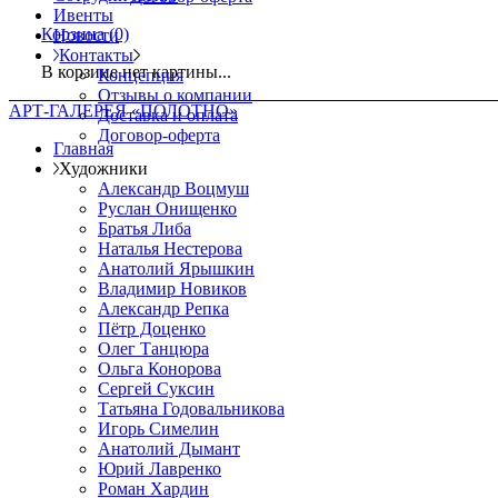
Ивенты
Корзина
(0)
Новости
Контакты
В корзине нет картины...
Концепция
Отзывы о компании
АРТ-ГАЛЕРЕЯ «ПОЛОТНО»
Доставка и оплата
Договор-оферта
Главная
Художники
Александр Воцмуш
Руслан Онищенко
Братья Либа
Наталья Нестерова
Анатолий Ярышкин
Владимир Новиков
Александр Репка
Пётр Доценко
Олег Танцюра
Ольга Конорова
Сергей Суксин
Татьяна Годовальникова
Игорь Симелин
Анатолий Дымант
Юрий Лавренко
Роман Хардин