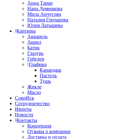
Анна Таран
Нана Деменкова
Мила Анчугова
Наталия Гончарова
Юлия Латышева
Картины
Акварель
Акрил
Батик
Глазурь
Гобелен
Графика
Карандаш
Пастель
Тушь
Жикле
Масло
СоврИск
Сотрудничество
Ивенты
Новости
Контакты
Концепция
Отзывы о компании
Доставка и оплата