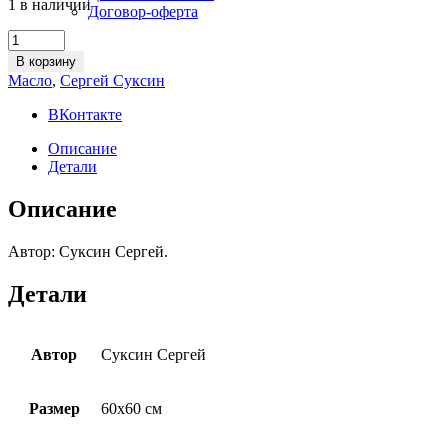
1 в наличии
Договор-оферта
Картина
«Десятка»
В корзину
quantity
Масло
,
Сергей Суксин
ВКонтакте
Описание
Детали
Описание
Автор: Суксин Сергей.
Детали
Автор
Суксин Сергей
Размер
60х60 см