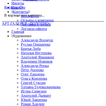
Ивенты
Корзина
(0)
Новости
Контакты
В корзине нет картины...
Концепция
Отзывы о компании
АРТ-ГАЛЕРЕЯ «ПОЛОТНО»
Доставка и оплата
Договор-оферта
Главная
Художники
Александр Воцмуш
Руслан Онищенко
Братья Либа
Наталья Нестерова
Анатолий Ярышкин
Владимир Новиков
Александр Репка
Пётр Доценко
Олег Танцюра
Ольга Конорова
Сергей Суксин
Татьяна Годовальникова
Игорь Симелин
Анатолий Дымант
Юрий Лавренко
Роман Хардин