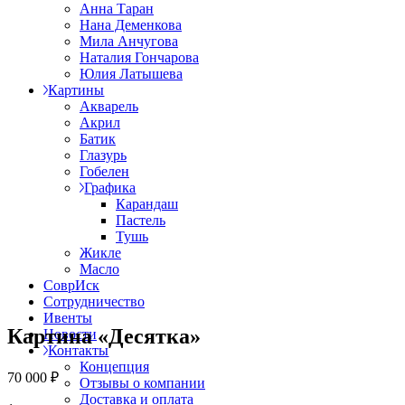
Анна Таран
Нана Деменкова
Мила Анчугова
Наталия Гончарова
Юлия Латышева
Картины
Акварель
Акрил
Батик
Глазурь
Гобелен
Графика
Карандаш
Пастель
Тушь
Жикле
Масло
СоврИск
Сотрудничество
Ивенты
Картина «Десятка»
Новости
Контакты
Концепция
70 000
₽
Отзывы о компании
Доставка и оплата