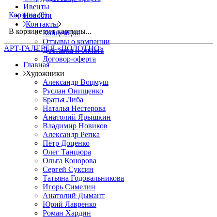
Ивенты
Корзина
(0)
Новости
Контакты
В корзине нет картины...
Концепция
Отзывы о компании
АРТ-ГАЛЕРЕЯ «ПОЛОТНО»
Доставка и оплата
Договор-оферта
Главная
Художники
Александр Воцмуш
Руслан Онищенко
Братья Либа
Наталья Нестерова
Анатолий Ярышкин
Владимир Новиков
Александр Репка
Пётр Доценко
Олег Танцюра
Ольга Конорова
Сергей Суксин
Татьяна Годовальникова
Игорь Симелин
Анатолий Дымант
Юрий Лавренко
Роман Хардин