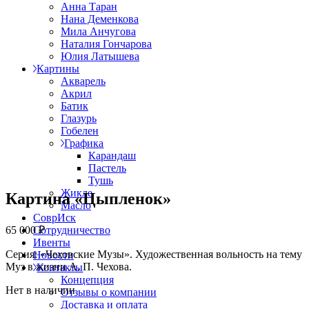
Анна Таран
Нана Деменкова
Мила Анчугова
Наталия Гончарова
Юлия Латышева
Картины
Акварель
Акрил
Батик
Глазурь
Гобелен
Графика
Карандаш
Пастель
Тушь
Жикле
Картина «Цыпленок»
Масло
СоврИск
65 000
₽
Сотрудничество
Ивенты
Серия: «Чеховские Музы». Художественная вольность на тему
Новости
Муз в жизни А. П. Чехова.
Контакты
Концепция
Нет в наличии
Отзывы о компании
Доставка и оплата