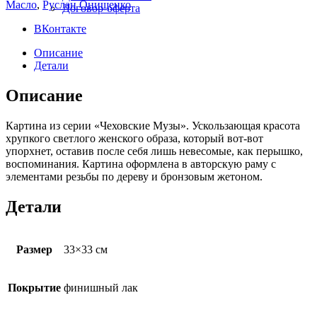
Масло
,
Руслан Онищенко
Договор-оферта
ВКонтакте
Описание
Детали
Описание
Картина из серии «Чеховские Музы». Ускользающая красота
хрупкого светлого женского образа, который вот-вот
упорхнет, оставив после себя лишь невесомые, как перышко,
воспоминания. Картина оформлена в авторскую раму с
элементами резьбы по дереву и бронзовым жетоном.
Детали
Размер
33×33 см
Покрытие
финишный лак