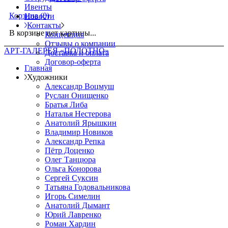
Ивенты
Корзина
(0)
Новости
Контакты
В корзине нет картины...
Концепция
Отзывы о компании
АРТ-ГАЛЕРЕЯ «ПОЛОТНО»
Доставка и оплата
Договор-оферта
Главная
Художники
Александр Воцмуш
Руслан Онищенко
Братья Либа
Наталья Нестерова
Анатолий Ярышкин
Владимир Новиков
Александр Репка
Пётр Доценко
Олег Танцюра
Ольга Конорова
Сергей Суксин
Татьяна Годовальникова
Игорь Симелин
Анатолий Дымант
Юрий Лавренко
Роман Хардин