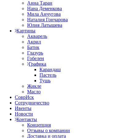
Анна Таран
Нана Деменкова
Мила Анчугова
Наталия Гончарова
Юлия Латышева
Картины
Акварель
Акрил
Батик
Глазурь
Гобелен
Графика
Карандаш
Пастель
Тушь
Жикле
Масло
СоврИск
Сотрудничество
Ивенты
Новости
Контакты
Концепция
Отзывы о компании
Доставка и оплата