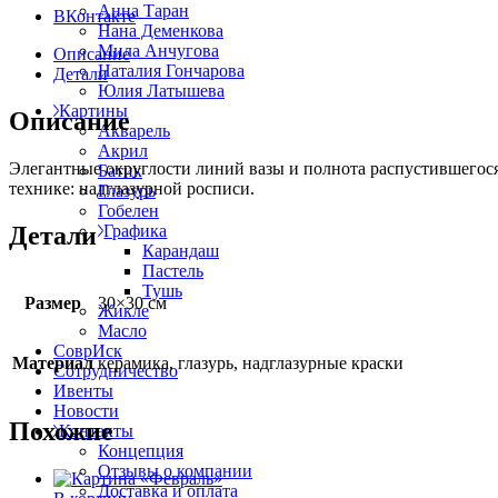
Анна Таран
ВКонтакте
Нана Деменкова
Мила Анчугова
Описание
Наталия Гончарова
Детали
Юлия Латышева
Картины
Описание
Акварель
Акрил
Элегантные округлости линий вазы и полнота распустившегося
Батик
технике: надглазурной росписи.
Глазурь
Гобелен
Детали
Графика
Карандаш
Пастель
Тушь
Размер
30×30 см
Жикле
Масло
СоврИск
Материал
керамика, глазурь, надглазурные краски
Сотрудничество
Ивенты
Новости
Похожие
Контакты
Концепция
Отзывы о компании
Доставка и оплата