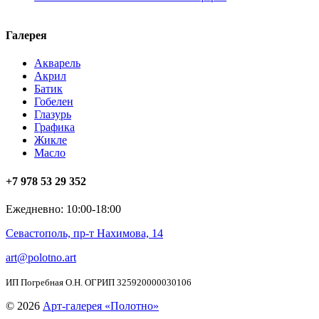
Галерея
Акварель
Акрил
Батик
Гобелен
Глазурь
Графика
Жикле
Масло
+7 978 53 29 352
Ежедневно: 10:00-18:00
Севастополь, пр-т Нахимова, 14
art@polotno.art
ИП Погребная О.Н. ОГРИП 325920000030106
© 2026
Арт-галерея «Полотно»