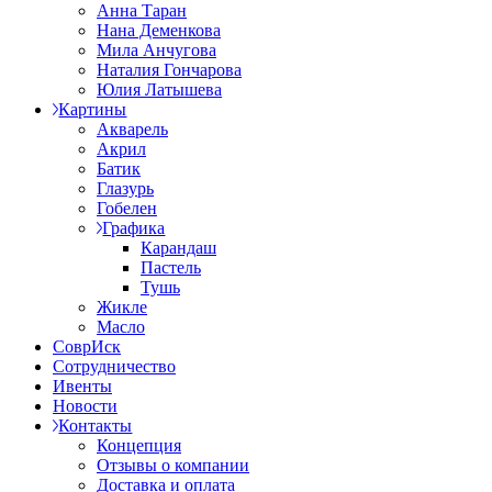
Анна Таран
Нана Деменкова
Мила Анчугова
Наталия Гончарова
Юлия Латышева
Картины
Акварель
Акрил
Батик
Глазурь
Гобелен
Графика
Карандаш
Пастель
Тушь
Жикле
Масло
СоврИск
Сотрудничество
Ивенты
Новости
Контакты
Концепция
Отзывы о компании
Доставка и оплата