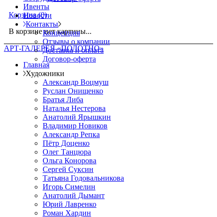
Ивенты
Корзина
(0)
Новости
Контакты
В корзине нет картины...
Концепция
Отзывы о компании
АРТ-ГАЛЕРЕЯ «ПОЛОТНО»
Доставка и оплата
Договор-оферта
Главная
Художники
Александр Воцмуш
Руслан Онищенко
Братья Либа
Наталья Нестерова
Анатолий Ярышкин
Владимир Новиков
Александр Репка
Пётр Доценко
Олег Танцюра
Ольга Конорова
Сергей Суксин
Татьяна Годовальникова
Игорь Симелин
Анатолий Дымант
Юрий Лавренко
Роман Хардин