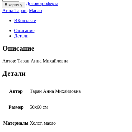
«Яхты
Договор-оферта
В корзину
в
Анна Таран
,
Масло
Арт
Бухте»
ВКонтакте
quantity
Описание
Детали
Описание
Автор: Таран Анна Михайловна.
Детали
Автор
Таран Анна Михайловна
Размер
50х60 см
Материалы
Холст, масло