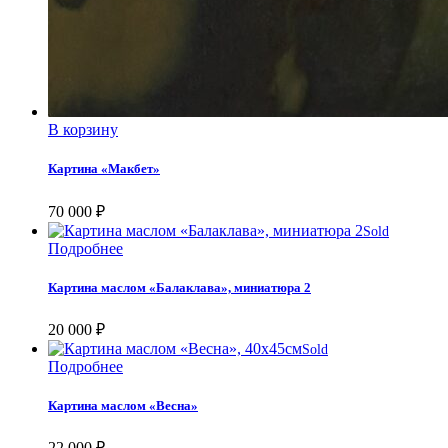
В корзину
Картина «Макбет»
70 000
₽
Sold
Подробнее
Картина маслом «Балаклава», миниатюра 2
20 000
₽
Sold
Подробнее
Картина маслом «Весна»
22 000
₽