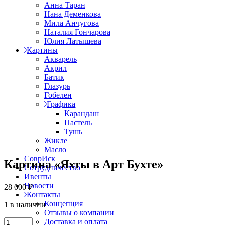
Анна Таран
Нана Деменкова
Мила Анчугова
Наталия Гончарова
Юлия Латышева
Картины
Акварель
Акрил
Батик
Глазурь
Гобелен
Графика
Карандаш
Пастель
Тушь
Жикле
Масло
СоврИск
Картина «Яхты в Арт Бухте»
Сотрудничество
Ивенты
Новости
28 000
₽
Контакты
Концепция
1 в наличии
Отзывы о компании
Картина
Доставка и оплата