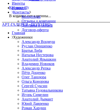
Ивенты
Корзина
(0)
Новости
Контакты
В корзине нет картины...
Концепция
Отзывы о компании
АРТ-ГАЛЕРЕЯ «ПОЛОТНО»
Доставка и оплата
Договор-оферта
Главная
Художники
Александр Воцмуш
Руслан Онищенко
Братья Либа
Наталья Нестерова
Анатолий Ярышкин
Владимир Новиков
Александр Репка
Пётр Доценко
Олег Танцюра
Ольга Конорова
Сергей Суксин
Татьяна Годовальникова
Игорь Симелин
Анатолий Дымант
Юрий Лавренко
Роман Хардин