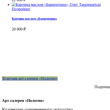
Sold
Подробнее
Картина маслом «Баркентина»
20 000
₽
Телеграм арт-галереи «Полотно»
Подпишит
Арт-галерея «Полотно»
Коллекции современного искусства