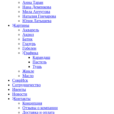
Анна Таран
Нана Деменкова
Мила Анчугова
Наталия Гончарова
Юлия Латышева
Картины
Акварель
Акрил
Батик
Глазурь
Гобелен
Графика
Карандаш
Пастель
Тушь
Жикле
Масло
СоврИск
Сотрудничество
Ивенты
Новости
Контакты
Концепция
Отзывы о компании
Доставка и оплата