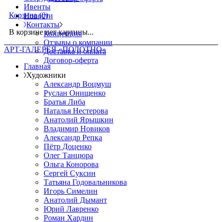
Ивенты
Корзина
(0)
Новости
Контакты
В корзине нет картины...
Концепция
Отзывы о компании
АРТ-ГАЛЕРЕЯ «ПОЛОТНО»
Доставка и оплата
Договор-оферта
Главная
Художники
Александр Воцмуш
Руслан Онищенко
Братья Либа
Наталья Нестерова
Анатолий Ярышкин
Владимир Новиков
Александр Репка
Пётр Доценко
Олег Танцюра
Ольга Конорова
Сергей Суксин
Татьяна Годовальникова
Игорь Симелин
Анатолий Дымант
Юрий Лавренко
Роман Хардин