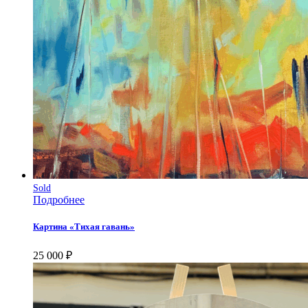
Sold
Подробнее
Картина «Тихая гавань»
25 000
₽