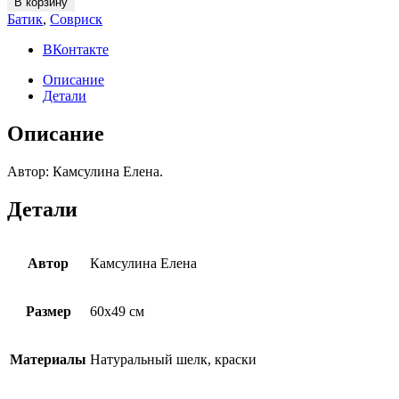
В корзину
жизнь
Батик
,
Совриск
солнца
3»
ВКонтакте
quantity
Описание
Детали
Описание
Автор: Камсулина Елена.
Детали
Автор
Камсулина Елена
Размер
60х49 см
Материалы
Натуральный шелк, краски