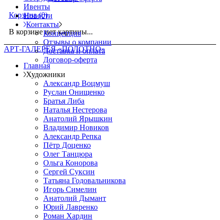
Ивенты
Корзина
(0)
Новости
Контакты
В корзине нет картины...
Концепция
Отзывы о компании
АРТ-ГАЛЕРЕЯ «ПОЛОТНО»
Доставка и оплата
Договор-оферта
Главная
Художники
Александр Воцмуш
Руслан Онищенко
Братья Либа
Наталья Нестерова
Анатолий Ярышкин
Владимир Новиков
Александр Репка
Пётр Доценко
Олег Танцюра
Ольга Конорова
Сергей Суксин
Татьяна Годовальникова
Игорь Симелин
Анатолий Дымант
Юрий Лавренко
Роман Хардин