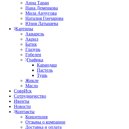
Анна Таран
Нана Деменкова
Мила Анчугова
Наталия Гончарова
Юлия Латышева
Картины
Акварель
Акрил
Батик
Глазурь
Гобелен
Графика
Карандаш
Пастель
Тушь
Жикле
Масло
СоврИск
Сотрудничество
Ивенты
Новости
Контакты
Концепция
Отзывы о компании
Доставка и оплата