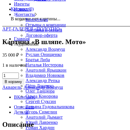
Ивенты
Корзина
(0)
Новости
Контакты
В корзине нет картины...
Концепция
Отзывы о компании
АРТ-ГАЛЕРЕЯ «ПОЛОТНО»
Доставка и оплата
Договор-оферта
Главная
Картина «В шляпе. Мото»
Художники
Александр Воцмуш
Руслан Онищенко
35 000
₽
Братья Либа
Наталья Нестерова
1 в наличии
Анатолий Ярышкин
Картина
Владимир Новиков
«В
Александр Репка
В корзину
шляпе.
Пётр Доценко
Акварель
,
Александр Воцмуш
Мото»
Олег Танцюра
quantity
Ольга Конорова
ВКонтакте
Сергей Суксин
Татьяна Годовальникова
Описание
Игорь Симелин
Детали
Анатолий Дымант
Юрий Лавренко
Описание
Роман Хардин