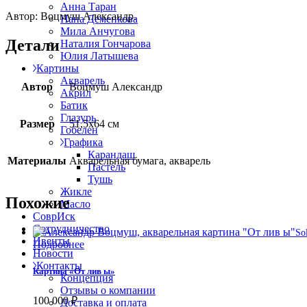
Анна Таран
Автор: Воцмуш Александр.
Нана Деменкова
Мила Анчугова
Детали
Наталия Гончарова
Юлия Латышева
Картины
Акварель
Автор
Воцмуш Александр
Акрил
Батик
Глазурь
Размер
51,5х64 см
Гобелен
Графика
Карандаш
Материалы
Акварельная бумага, акварель
Пастель
Тушь
Жикле
Похожие
Масло
СоврИск
Сотрудничество
So
Ивенты
Подробнее
Новости
Контакты
Картина «От лив ы»
Концепция
Отзывы о компании
100 000
₽
Доставка и оплата