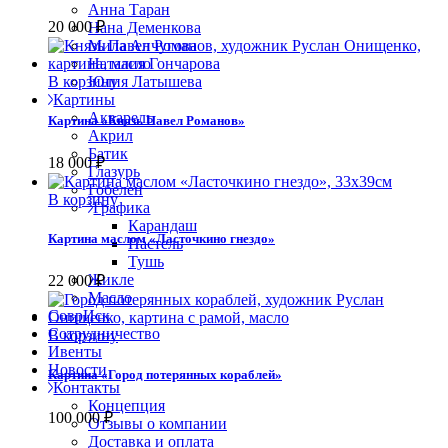
Анна Таран
20 000
₽
Нана Деменкова
Мила Анчугова
Наталия Гончарова
В корзину
Юлия Латышева
Картины
Акварель
Картина «Князь Павел Романов»
Акрил
Батик
18 000
₽
Глазурь
Гобелен
В корзину
Графика
Карандаш
Картина маслом «Ласточкино гнездо»
Пастель
Тушь
Жикле
22 000
₽
Масло
СоврИск
Сотрудничество
В корзину
Ивенты
Новости
Картина «Город потерянных кораблей»
Контакты
Концепция
100 000
₽
Отзывы о компании
Доставка и оплата