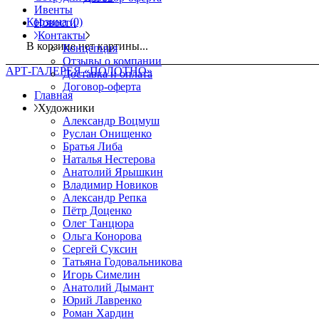
Ивенты
Корзина
(0)
Новости
Контакты
В корзине нет картины...
Концепция
Отзывы о компании
АРТ-ГАЛЕРЕЯ «ПОЛОТНО»
Доставка и оплата
Договор-оферта
Главная
Художники
Александр Воцмуш
Руслан Онищенко
Братья Либа
Наталья Нестерова
Анатолий Ярышкин
Владимир Новиков
Александр Репка
Пётр Доценко
Олег Танцюра
Ольга Конорова
Сергей Суксин
Татьяна Годовальникова
Игорь Симелин
Анатолий Дымант
Юрий Лавренко
Роман Хардин