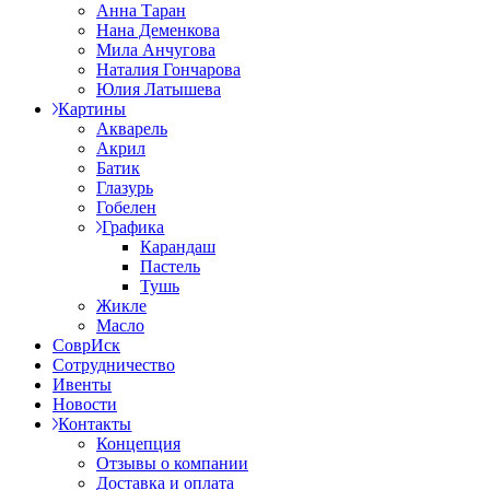
Анна Таран
Нана Деменкова
Мила Анчугова
Наталия Гончарова
Юлия Латышева
Картины
Акварель
Акрил
Батик
Глазурь
Гобелен
Графика
Карандаш
Пастель
Тушь
Жикле
Масло
СоврИск
Сотрудничество
Ивенты
Новости
Контакты
Концепция
Отзывы о компании
Доставка и оплата