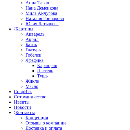
Анна Таран
Нана Деменкова
Мила Анчугова
Наталия Гончарова
Юлия Латышева
Картины
Акварель
Акрил
Батик
Глазурь
Гобелен
Графика
Карандаш
Пастель
Тушь
Жикле
Масло
СоврИск
Сотрудничество
Ивенты
Новости
Контакты
Концепция
Отзывы о компании
Доставка и оплата