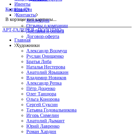
Ивенты
Корзина
(0)
Новости
Контакты
В корзине нет картины...
Концепция
Отзывы о компании
АРТ-ГАЛЕРЕЯ «ПОЛОТНО»
Доставка и оплата
Договор-оферта
Главная
Художники
Александр Воцмуш
Руслан Онищенко
Братья Либа
Наталья Нестерова
Анатолий Ярышкин
Владимир Новиков
Александр Репка
Пётр Доценко
Олег Танцюра
Ольга Конорова
Сергей Суксин
Татьяна Годовальникова
Игорь Симелин
Анатолий Дымант
Юрий Лавренко
Роман Хардин