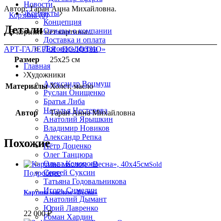
Новости
Автор: Таран Анна Михайловна.
Контакты
Корзина
(0)
Концепция
Детали
Отзывы о компании
В корзине нет картины...
Доставка и оплата
Договор-оферта
АРТ-ГАЛЕРЕЯ «ПОЛОТНО»
Размер
25х25 см
Главная
Художники
Александр Воцмуш
Материалы
Холст, масло
Руслан Онищенко
Братья Либа
Наталья Нестерова
Автор
Таран Анна Михайловна
Анатолий Ярышкин
Владимир Новиков
Александр Репка
Похожие
Пётр Доценко
Олег Танцюра
Ольга Конорова
Sold
Сергей Суксин
Подробнее
Татьяна Годовальникова
Игорь Симелин
Картина маслом «Весна»
Анатолий Дымант
Юрий Лавренко
22 000
₽
Роман Хардин