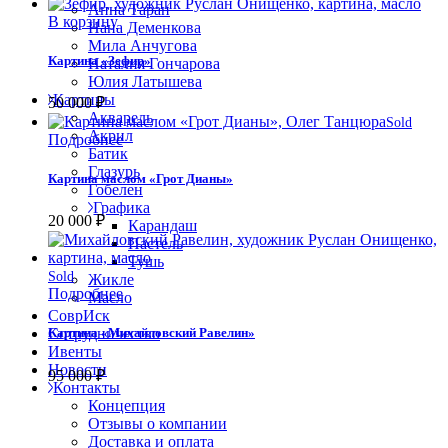
Анна Таран
В корзину
Нана Деменкова
Мила Анчугова
Картина «Зефир»
Наталия Гончарова
Юлия Латышева
Картины
50 000
₽
Акварель
Sold
Акрил
Подробнее
Батик
Глазурь
Картина маслом «Грот Дианы»
Гобелен
Графика
20 000
₽
Карандаш
Пастель
Тушь
Sold
Жикле
Подробнее
Масло
СоврИск
Сотрудничество
Картина «Михайловский Равелин»
Ивенты
Новости
95 000
₽
Контакты
Концепция
Отзывы о компании
Доставка и оплата