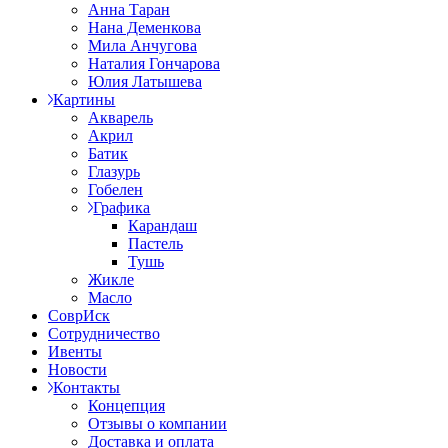
Анна Таран
Нана Деменкова
Мила Анчугова
Наталия Гончарова
Юлия Латышева
Картины
Акварель
Акрил
Батик
Глазурь
Гобелен
Графика
Карандаш
Пастель
Тушь
Жикле
Масло
СоврИск
Сотрудничество
Ивенты
Новости
Контакты
Концепция
Отзывы о компании
Доставка и оплата