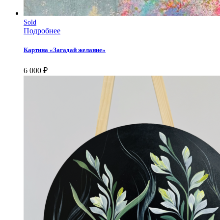
Sold
Подробнее
Картина «Загадай желание»
6 000
₽