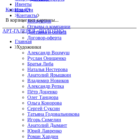
Ивенты
Корзина
(0)
Новости
Контакты
В корзине нет картины...
Концепция
Отзывы о компании
АРТ-ГАЛЕРЕЯ «ПОЛОТНО»
Доставка и оплата
Договор-оферта
Главная
Художники
Александр Воцмуш
Руслан Онищенко
Братья Либа
Наталья Нестерова
Анатолий Ярышкин
Владимир Новиков
Александр Репка
Пётр Доценко
Олег Танцюра
Ольга Конорова
Сергей Суксин
Татьяна Годовальникова
Игорь Симелин
Анатолий Дымант
Юрий Лавренко
Роман Хардин