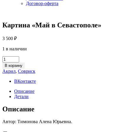
Договор-оферта
Картина «Май в Севастополе»
3 500
₽
1 в наличии
Картина
«Май
В корзину
в
Акрил
,
Совриск
Севастополе»
quantity
ВКонтакте
Описание
Детали
Описание
Автор: Тимонова Алена Юрьевна.