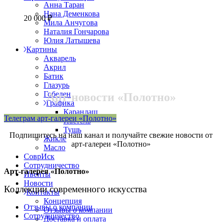
Анна Таран
Нана Деменкова
20 000
₽
Мила Анчугова
Наталия Гончарова
Юлия Латышева
Картины
Акварель
Акрил
Батик
Глазурь
Гобелен
Арт-новости «Полотно»
Графика
Карандаш
Телеграм арт-галереи «Полотно»
Пастель
Тушь
Подпишитесь на наш канал и получайте свежие новости от
Жикле
арт-галереи «Полотно»
Масло
СоврИск
Сотрудничество
Арт-галерея «Полотно»
Ивенты
Новости
Коллекции современного искусства
Контакты
Концепция
Отзывы о компании
Отзывы о компании
Сотрудничество
Доставка и оплата