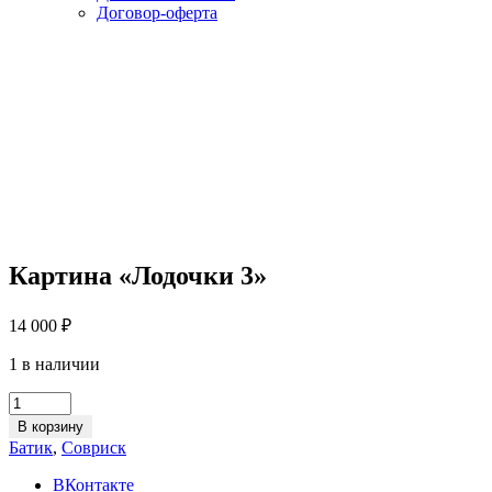
Договор-оферта
Картина «Лодочки 3»
14 000
₽
1 в наличии
Картина
«Лодочки
В корзину
3»
Батик
,
Совриск
quantity
ВКонтакте