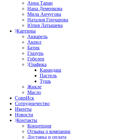
Анна Таран
Нана Деменкова
Мила Анчугова
Наталия Гончарова
Юлия Латышева
Картины
Акварель
Акрил
Батик
Глазурь
Гобелен
Графика
Карандаш
Пастель
Тушь
Жикле
Масло
СоврИск
Сотрудничество
Ивенты
Новости
Контакты
Концепция
Отзывы о компании
Доставка и оплата