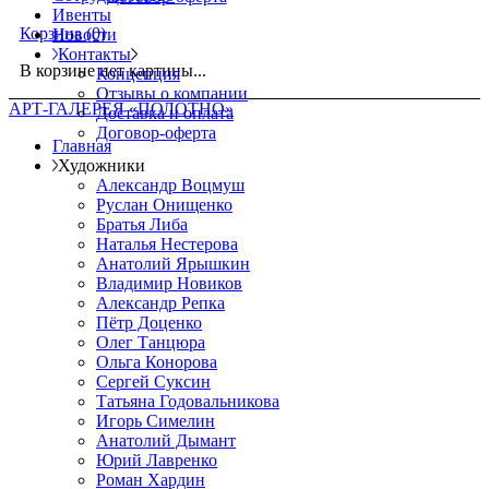
Ивенты
Корзина
(0)
Новости
Контакты
В корзине нет картины...
Концепция
Отзывы о компании
АРТ-ГАЛЕРЕЯ «ПОЛОТНО»
Доставка и оплата
Договор-оферта
Главная
Художники
Александр Воцмуш
Руслан Онищенко
Братья Либа
Наталья Нестерова
Анатолий Ярышкин
Владимир Новиков
Александр Репка
Пётр Доценко
Олег Танцюра
Ольга Конорова
Сергей Суксин
Татьяна Годовальникова
Игорь Симелин
Анатолий Дымант
Юрий Лавренко
Роман Хардин