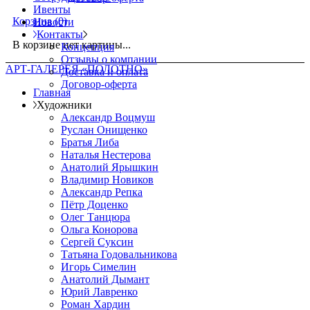
Ивенты
Корзина
(0)
Новости
Контакты
В корзине нет картины...
Концепция
Отзывы о компании
АРТ-ГАЛЕРЕЯ «ПОЛОТНО»
Доставка и оплата
Договор-оферта
Главная
Художники
Александр Воцмуш
Руслан Онищенко
Братья Либа
Наталья Нестерова
Анатолий Ярышкин
Владимир Новиков
Александр Репка
Пётр Доценко
Олег Танцюра
Ольга Конорова
Сергей Суксин
Татьяна Годовальникова
Игорь Симелин
Анатолий Дымант
Юрий Лавренко
Роман Хардин