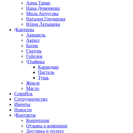
Анна Таран
Нана Деменкова
Мила Анчугова
Наталия Гончарова
Юлия Латышева
Картины
Акварель
Акрил
Батик
Глазурь
Гобелен
Графика
Карандаш
Пастель
Тушь
Жикле
Масло
СоврИск
Сотрудничество
Ивенты
Новости
Контакты
Концепция
Отзывы о компании
Доставка и оплата