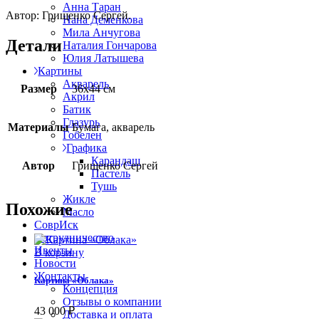
Анна Таран
Автор: Грищенко Сергей.
Нана Деменкова
Мила Анчугова
Детали
Наталия Гончарова
Юлия Латышева
Картины
Акварель
Размер
36х44 см
Акрил
Батик
Глазурь
Материалы
Бумага, акварель
Гобелен
Графика
Карандаш
Автор
Грищенко Сергей
Пастель
Тушь
Жикле
Похожие
Масло
СоврИск
Сотрудничество
Ивенты
В корзину
Новости
Контакты
Картина «Облака»
Концепция
Отзывы о компании
43 000
₽
Доставка и оплата