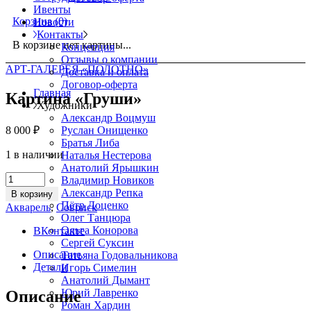
Ивенты
Корзина
(0)
Новости
Контакты
В корзине нет картины...
Концепция
Отзывы о компании
АРТ-ГАЛЕРЕЯ «ПОЛОТНО»
Доставка и оплата
Договор-оферта
Главная
Картина «Груши»
Художники
Александр Воцмуш
8 000
₽
Руслан Онищенко
Братья Либа
1 в наличии
Наталья Нестерова
Анатолий Ярышкин
Картина
Владимир Новиков
«Груши»
Александр Репка
В корзину
quantity
Пётр Доценко
Акварель
,
Совриск
Олег Танцюра
Ольга Конорова
ВКонтакте
Сергей Суксин
Описание
Татьяна Годовальникова
Детали
Игорь Симелин
Анатолий Дымант
Юрий Лавренко
Описание
Роман Хардин