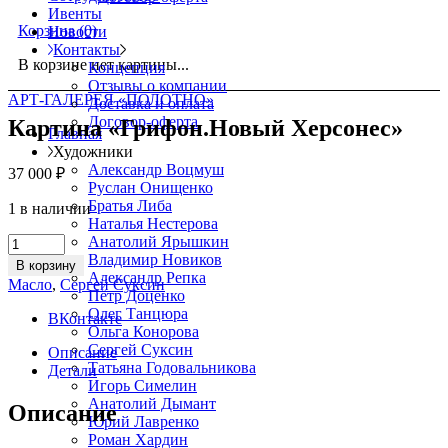
Ивенты
Корзина
(0)
Новости
Контакты
В корзине нет картины...
Концепция
Отзывы о компании
АРТ-ГАЛЕРЕЯ «ПОЛОТНО»
Доставка и оплата
Договор-оферта
Картина «Грифон.Новый Херсонес»
Главная
Художники
Александр Воцмуш
37 000
₽
Руслан Онищенко
Братья Либа
1 в наличии
Наталья Нестерова
Картина
Анатолий Ярышкин
«Грифон.Новый
Владимир Новиков
В корзину
Херсонес»
Александр Репка
Масло
,
Сергей Суксин
quantity
Пётр Доценко
Олег Танцюра
ВКонтакте
Ольга Конорова
Сергей Суксин
Описание
Татьяна Годовальникова
Детали
Игорь Симелин
Анатолий Дымант
Описание
Юрий Лавренко
Роман Хардин