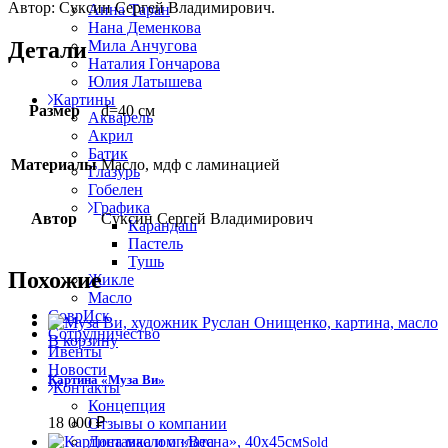
Автор: Суксин Сергей Владимирович.
Анна Таран
Нана Деменкова
Детали
Мила Анчугова
Наталия Гончарова
Юлия Латышева
Картины
Размер
d=40 см
Акварель
Акрил
Батик
Материалы
Масло, мдф с ламинацией
Глазурь
Гобелен
Графика
Автор
Суксин Сергей Владимирович
Карандаш
Пастель
Тушь
Похожие
Жикле
Масло
СоврИск
Сотрудничество
В корзину
Ивенты
Новости
Картина «Муза Ви»
Контакты
Концепция
18 000
₽
Отзывы о компании
Доставка и оплата
Sold