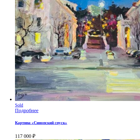
Sold
Подробнее
Картина «Синопский спуск»
117 000
₽