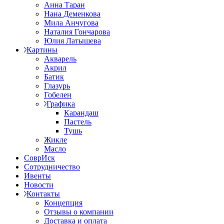
Анна Таран
Нана Деменкова
Мила Анчугова
Наталия Гончарова
Юлия Латышева
Картины
Акварель
Акрил
Батик
Глазурь
Гобелен
Графика
Карандаш
Пастель
Тушь
Жикле
Масло
СоврИск
Сотрудничество
Ивенты
Новости
Контакты
Концепция
Отзывы о компании
Доставка и оплата