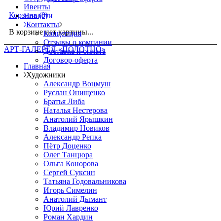
Ивенты
Корзина
(0)
Новости
Контакты
В корзине нет картины...
Концепция
Отзывы о компании
АРТ-ГАЛЕРЕЯ «ПОЛОТНО»
Доставка и оплата
Договор-оферта
Главная
Художники
Александр Воцмуш
Руслан Онищенко
Братья Либа
Наталья Нестерова
Анатолий Ярышкин
Владимир Новиков
Александр Репка
Пётр Доценко
Олег Танцюра
Ольга Конорова
Сергей Суксин
Татьяна Годовальникова
Игорь Симелин
Анатолий Дымант
Юрий Лавренко
Роман Хардин