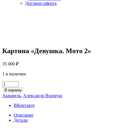
Договор-оферта
Картина «Девушка. Мото 2»
35 000
₽
1 в наличии
Картина
«Девушка.
В корзину
Мото
Акварель
,
Александр Воцмуш
2»
quantity
ВКонтакте
Описание
Детали