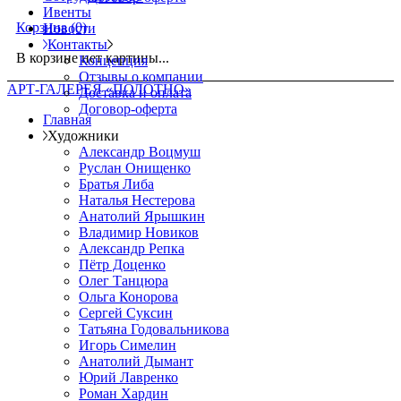
Ивенты
Корзина
(0)
Новости
Контакты
В корзине нет картины...
Концепция
Отзывы о компании
АРТ-ГАЛЕРЕЯ «ПОЛОТНО»
Доставка и оплата
Договор-оферта
Главная
Художники
Александр Воцмуш
Руслан Онищенко
Братья Либа
Наталья Нестерова
Анатолий Ярышкин
Владимир Новиков
Александр Репка
Пётр Доценко
Олег Танцюра
Ольга Конорова
Сергей Суксин
Татьяна Годовальникова
Игорь Симелин
Анатолий Дымант
Юрий Лавренко
Роман Хардин