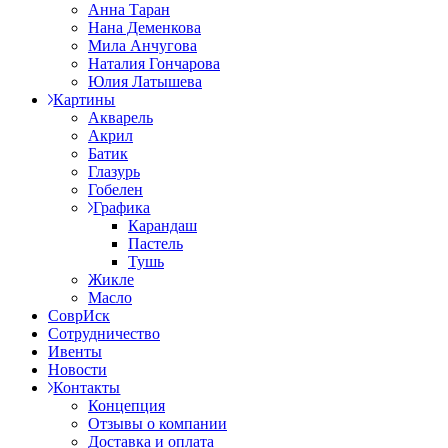
Анна Таран
Нана Деменкова
Мила Анчугова
Наталия Гончарова
Юлия Латышева
Картины
Акварель
Акрил
Батик
Глазурь
Гобелен
Графика
Карандаш
Пастель
Тушь
Жикле
Масло
СоврИск
Сотрудничество
Ивенты
Новости
Контакты
Концепция
Отзывы о компании
Доставка и оплата