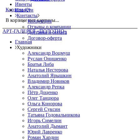
Ивенты
Корзина
(0)
Новости
Контакты
В корзине нет картины...
Концепция
Отзывы о компании
АРТ-ГАЛЕРЕЯ «ПОЛОТНО»
Доставка и оплата
Договор-оферта
Главная
Художники
Александр Воцмуш
Руслан Онищенко
Братья Либа
Наталья Нестерова
Анатолий Ярышкин
Владимир Новиков
Александр Репка
Пётр Доценко
Олег Танцюра
Ольга Конорова
Сергей Суксин
Татьяна Годовальникова
Игорь Симелин
Анатолий Дымант
Юрий Лавренко
Роман Хардин