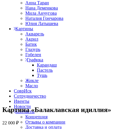
Анна Таран
Нана Деменкова
Мила Анчугова
Наталия Гончарова
Юлия Латышева
Картины
Акварель
Акрил
Батик
Глазурь
Гобелен
Графика
Карандаш
Пастель
Тушь
Жикле
Масло
СоврИск
Сотрудничество
Ивенты
Новости
Картина «Балаклавская идиллия»
Контакты
Концепция
Отзывы о компании
22 000
₽
Доставка и оплата