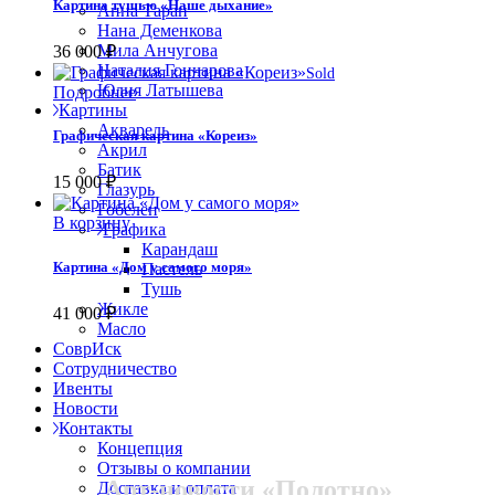
Картина тушью «Наше дыхание»
Анна Таран
Нана Деменкова
Мила Анчугова
36 000
₽
Наталия Гончарова
Sold
Юлия Латышева
Подробнее
Картины
Акварель
Графическая картина «Кореиз»
Акрил
Батик
15 000
₽
Глазурь
Гобелен
В корзину
Графика
Карандаш
Картина «Дом у самого моря»
Пастель
Тушь
Жикле
41 000
₽
Масло
СоврИск
Сотрудничество
Ивенты
Новости
Контакты
Концепция
Отзывы о компании
Арт-новости «Полотно»
Доставка и оплата