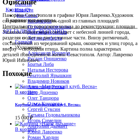
Описание
Ивенты
Корзина
(0)
Новости
Панорама Севастополя в графике Юрия Лавренко.Художник
Контакты
В корзине нет картины...
сохранил в памяти облик одной из главных площадей
Концепция
Центрального городского кольца до реконструкции: площади
Отзывы о компании
АРТ-ГАЛЕРЕЯ «ПОЛОТНО»
Ушакова. Линия моря совпадает с небесной линией города,
Доставка и оплата
разделяя сюжет на две условные части. Внизу ритмичный,
Договор-оферта
Главная
составленный из чередований крыш, окошечек и улиц город, а
Художники
вверху – свободная птица. Картина полна характерных
Александр Воцмуш
деталей повседневной жизни Севастополя. Автор: Лавренко
Руслан Онищенко
Юрий Иванович.
Братья Либа
Наталья Нестерова
Похожие
Анатолий Ярышкин
Владимир Новиков
Александр Репка
В корзину
Пётр Доценко
Олег Танцюра
Ольга Конорова
Картина «Матросский клуб. Весна»
Сергей Суксин
Татьяна Годовальникова
15 000
₽
Игорь Симелин
Анатолий Дымант
В корзину
Юрий Лавренко
Роман Хардин