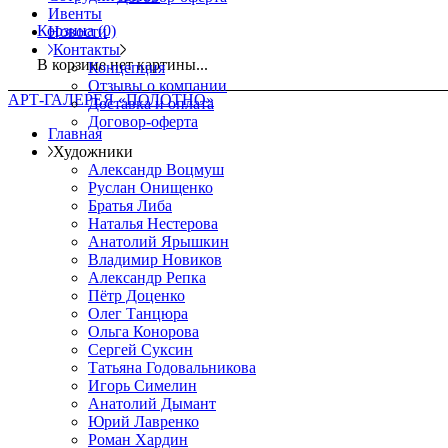
Ивенты
Корзина
(0)
Новости
Контакты
В корзине нет картины...
Концепция
Отзывы о компании
АРТ-ГАЛЕРЕЯ «ПОЛОТНО»
Доставка и оплата
Договор-оферта
Главная
Художники
Александр Воцмуш
Руслан Онищенко
Братья Либа
Наталья Нестерова
Анатолий Ярышкин
Владимир Новиков
Александр Репка
Пётр Доценко
Олег Танцюра
Ольга Конорова
Сергей Суксин
Татьяна Годовальникова
Игорь Симелин
Анатолий Дымант
Юрий Лавренко
Роман Хардин