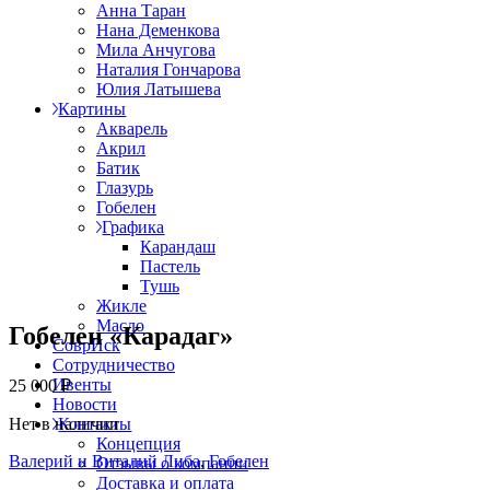
Анна Таран
Нана Деменкова
Мила Анчугова
Наталия Гончарова
Юлия Латышева
Картины
Акварель
Акрил
Батик
Глазурь
Гобелен
Графика
Карандаш
Пастель
Тушь
Жикле
Масло
Гобелен «Карадаг»
СоврИск
Сотрудничество
Ивенты
25 000
₽
Новости
Нет в наличии
Контакты
Концепция
Валерий и Виталий Либа
,
Гобелен
Отзывы о компании
Доставка и оплата