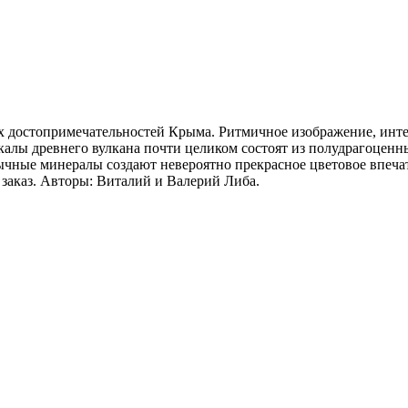
х достопримечательностей Крыма. Ритмичное изображение, инте
 скалы древнего вулкана почти целиком состоят из полудрагоце
бычные минералы создают невероятно прекрасное цветовое впеч
 заказ. Авторы: Виталий и Валерий Либа.