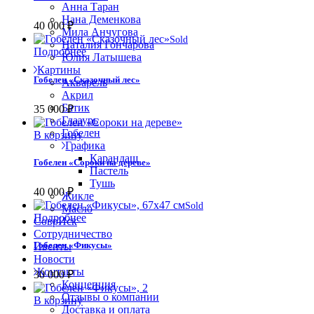
Анна Таран
Нана Деменкова
40 000
₽
Мила Анчугова
Sold
Наталия Гончарова
Подробнее
Юлия Латышева
Картины
Гобелен «Сказочный лес»
Акварель
Акрил
Батик
35 000
₽
Глазурь
Гобелен
В корзину
Графика
Карандаш
Гобелен «Сороки на дереве»
Пастель
Тушь
40 000
₽
Жикле
Sold
Масло
Подробнее
СоврИск
Сотрудничество
Гобелен «Фикусы»
Ивенты
Новости
Контакты
30 000
₽
Концепция
Отзывы о компании
В корзину
Доставка и оплата