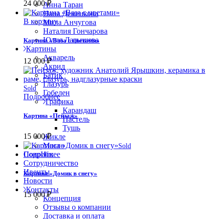
24 000
₽
Анна Таран
Нана Деменкова
В корзину
Мила Анчугова
Наталия Гончарова
Юлия Латышева
Картина «Ваза с цветами»
Картины
Акварель
12 000
₽
Акрил
Батик
Глазурь
Sold
Гобелен
Подробнее
Графика
Карандаш
Картина «Пейзаж»
Пастель
Тушь
15 000
₽
Жикле
Масло
Sold
СоврИск
Подробнее
Сотрудничество
Ивенты
Картина «Домик в снегу»
Новости
Контакты
15 000
₽
Концепция
Отзывы о компании
Доставка и оплата