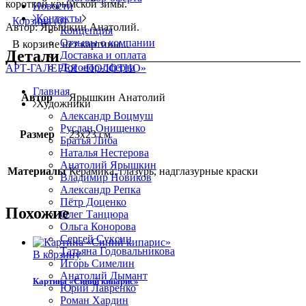
короткой крымской зимы.
Новости
Контакты
Корзина
(0)
Автор: Ярышкин Анатолий.
Концепция
Отзывы о компании
В корзине нет картины...
Детали
Доставка и оплата
Договор-оферта
АРТ-ГАЛЕРЕЯ «ПОЛОТНО»
Главная
Автор
Ярышкин Анатолий
Художники
Александр Воцмуш
Руслан Онищенко
Размер
23х23 см
Братья Либа
Наталья Нестерова
Анатолий Ярышкин
Материалы
Керамика, глазурь, надглазурные краски
Владимир Новиков
Александр Репка
Пётр Доценко
Похожие
Олег Танцюра
Ольга Конорова
Сергей Суксин
Татьяна Годовальникова
В корзину
Игорь Симелин
Анатолий Дымант
Картина «Синий кипарис»
Юрий Лавренко
Роман Хардин