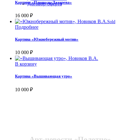
Картина «Площадь Лазарева»
Договор-оферта
16 000
₽
Sold
Подробнее
Картина «Южнобережный мотив»
10 000
₽
В корзину
Картина «Вышивающая утро»
10 000
₽
Арт-новости «Полотно»