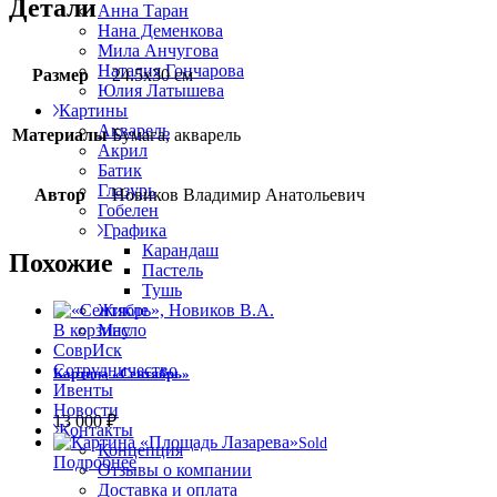
Детали
Анна Таран
Нана Деменкова
Мила Анчугова
Наталия Гончарова
Размер
24.5х30 см
Юлия Латышева
Картины
Акварель
Материалы
Бумага, акварель
Акрил
Батик
Глазурь
Автор
Новиков Владимир Анатольевич
Гобелен
Графика
Карандаш
Похожие
Пастель
Тушь
Жикле
Масло
В корзину
СоврИск
Сотрудничество
Картина «Сентябрь»
Ивенты
Новости
13 000
₽
Контакты
Sold
Концепция
Подробнее
Отзывы о компании
Доставка и оплата