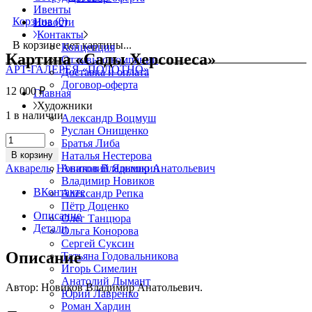
Ивенты
Корзина
(0)
Новости
Контакты
В корзине нет картины...
Концепция
Картина «Сады Херсонеса»
Отзывы о компании
АРТ-ГАЛЕРЕЯ «ПОЛОТНО»
Доставка и оплата
Договор-оферта
12 000
₽
Главная
Художники
1 в наличии
Александр Воцмуш
Руслан Онищенко
Картина
Братья Либа
«Сады
В корзину
Наталья Нестерова
Херсонеса»
Акварель
,
Новиков Владимир Анатольевич
Анатолий Ярышкин
quantity
Владимир Новиков
ВКонтакте
Александр Репка
Пётр Доценко
Описание
Олег Танцюра
Детали
Ольга Конорова
Сергей Суксин
Описание
Татьяна Годовальникова
Игорь Симелин
Анатолий Дымант
Автор: Новиков Владимир Анатольевич.
Юрий Лавренко
Роман Хардин