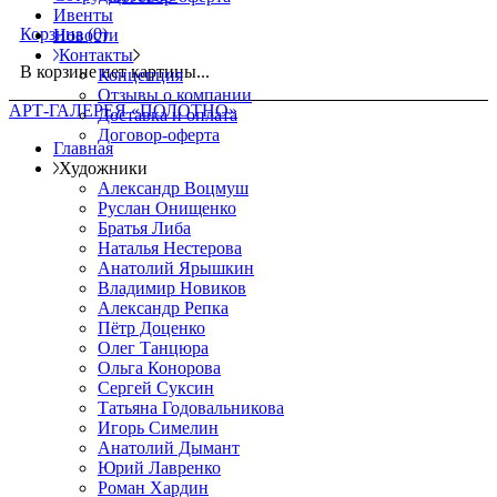
Ивенты
Корзина
(0)
Новости
Контакты
В корзине нет картины...
Концепция
Отзывы о компании
АРТ-ГАЛЕРЕЯ «ПОЛОТНО»
Доставка и оплата
Договор-оферта
Главная
Художники
Александр Воцмуш
Руслан Онищенко
Братья Либа
Наталья Нестерова
Анатолий Ярышкин
Владимир Новиков
Александр Репка
Пётр Доценко
Олег Танцюра
Ольга Конорова
Сергей Суксин
Татьяна Годовальникова
Игорь Симелин
Анатолий Дымант
Юрий Лавренко
Роман Хардин