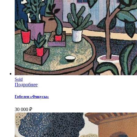
Sold
Подробнее
Гобелен «Фикусы»
30 000
₽