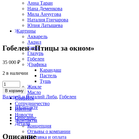
Анна Таран
Нана Деменкова
Мила Анчугова
Наталия Гончарова
Юлия Латышева
Картины
Акварель
Акрил
Гобелен «Птицы за окном»
Батик
Глазурь
Гобелен
35 000
₽
Графика
Карандаш
2 в наличии
Пастель
Тушь
Гобелен
Жикле
«Птицы
В корзину
Масло
за
Валерий и Виталий Либа
,
Гобелен
СоврИск
окном»
Сотрудничество
quantity
ВКонтакте
Ивенты
Новости
Описание
Контакты
Детали
Концепция
Отзывы о компании
Описание
Доставка и оплата