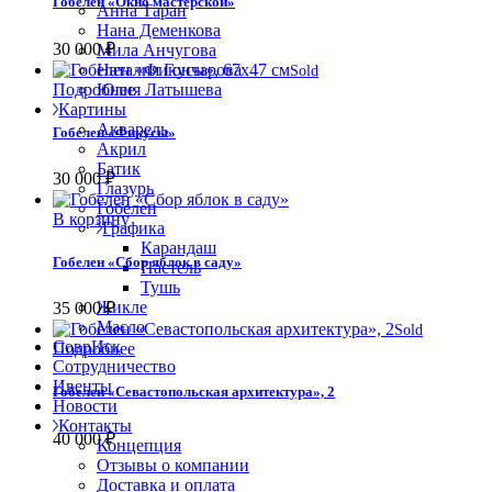
Гобелен «Окно мастерской»
Анна Таран
Нана Деменкова
30 000
₽
Мила Анчугова
Наталия Гончарова
Sold
Подробнее
Юлия Латышева
Картины
Акварель
Гобелен «Фикусы»
Акрил
Батик
30 000
₽
Глазурь
Гобелен
В корзину
Графика
Карандаш
Гобелен «Сбор яблок в саду»
Пастель
Тушь
Жикле
35 000
₽
Масло
Sold
СоврИск
Подробнее
Сотрудничество
Ивенты
Гобелен «Севастопольская архитектура», 2
Новости
Контакты
40 000
₽
Концепция
Отзывы о компании
Доставка и оплата