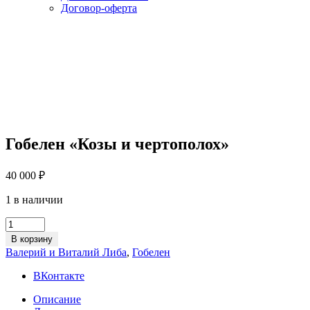
Договор-оферта
Гобелен «Козы и чертополох»
40 000
₽
1 в наличии
Гобелен
«Козы
В корзину
и
Валерий и Виталий Либа
,
Гобелен
чертополох»
quantity
ВКонтакте
Описание