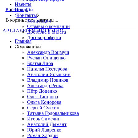
Ивенты
Корзина
(0)
Новости
Контакты
В корзине нет картины...
Концепция
Отзывы о компании
АРТ-ГАЛЕРЕЯ «ПОЛОТНО»
Доставка и оплата
Договор-оферта
Главная
Художники
Александр Воцмуш
Руслан Онищенко
Братья Либа
Наталья Нестерова
Анатолий Ярышкин
Владимир Новиков
Александр Репка
Пётр Доценко
Олег Танцюра
Ольга Конорова
Сергей Суксин
Татьяна Годовальникова
Игорь Симелин
Анатолий Дымант
Юрий Лавренко
Роман Хардин