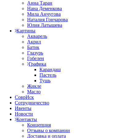
Анна Таран
Нана Деменкова
Мила Анчугова
Наталия Гончарова
Юлия Латышева
Картины
Акварель
Акрил
Батик
Глазурь
Гобелен
Графика
Карандаш
Пастель
Тушь
Жикле
Масло
СоврИск
Сотрудничество
Ивенты
Новости
Контакты
Концепция
Отзывы о компании
Доставка и оплата