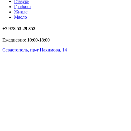
Глазурь
Графика
Жикле
Масло
+7 978 53 29 352
Ежедневно: 10:00-18:00
Севастополь, пр-т Нахимова, 14
art@polotno.art
ИП Погребная О.Н. ОГРИП 325920000030106
© 2026
Арт-галерея «Полотно»
Мы используем cookie-файлы для функционирования сайта.
Продолжив использование сайта, вы соглашаетесь с
политикой использования файлов cookie
, обработки
персональных данных и конфиденциальности.
Хорошо
Подробнее…