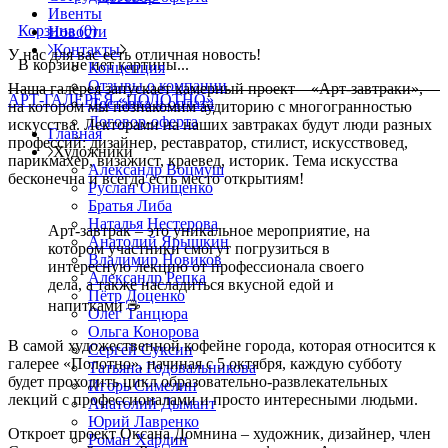
Ивенты
Корзина
(0)
Новости
Контакты
У нас для вас есть отличная новость!
В корзине нет картины...
Концепция
Отзывы о компании
Наша галерея запускает камерный проект – «Арт-завтраки»,
АРТ-ГАЛЕРЕЯ «ПОЛОТНО»
Доставка и оплата
на котором мы познакомим аудиторию с многогранностью
Договор-оферта
искусства. Лекторами на наших завтраках будут люди разных
Главная
профессий: дизайнер, реставратор, стилист, искусствовед,
Художники
парикмахер, визажист, краевед, историк. Тема искусства
Александр Воцмуш
бесконечна и всегда есть место открытиям!
Руслан Онищенко
Братья Либа
Наталья Нестерова
Арт-завтрак – это уникальное мероприятие, на
Анатолий Ярышкин
котором участники смогут погрузиться в
Владимир Новиков
интересную лекцию от профессионала своего
Александр Репка
дела, а также насладиться вкусной едой и
Пётр Доценко
напитками ☕️
Олег Танцюра
Ольга Конорова
В самой художественной кофейне города, которая относится к
Сергей Суксин
галерее «Полотно», начиная с 5 октября, каждую субботу
Татьяна Годовальникова
будет проходить цикл образовательно-развлекательных
Игорь Симелин
лекций с профессионалами и просто интересными людьми.
Анатолий Дымант
Юрий Лавренко
Откроет проект Оксана Домнина – художник, дизайнер, член
Роман Хардин